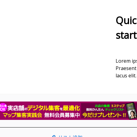
Quic
star
Lorem ips
Praesent 
lacus elit.